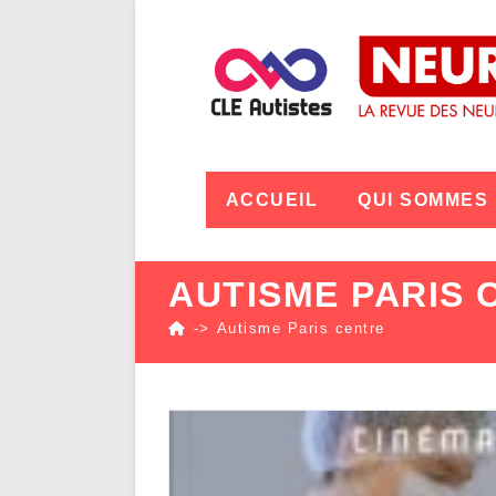
ACCUEIL
QUI SOMMES
AUTISME PARIS 
->
Autisme Paris centre