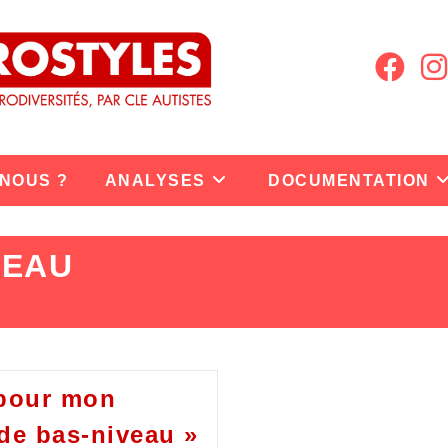
 NOUS ?
ANALYSES
DOCUMENTATION
VEAU
 pour mon
 de bas-niveau »