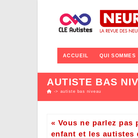
ACCUEIL
QUI SOMMES
AUTISTE BAS NI
->
autiste bas niveau
« Vous ne parlez pas
enfant et les autistes