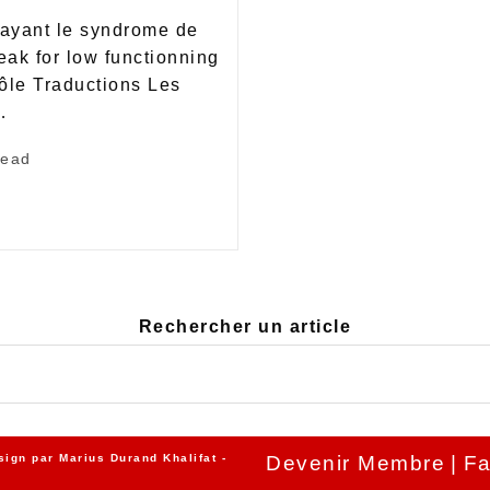
t ayant le syndrome de
peak for low functionning
Pôle Traductions Les
…
read
Rechercher un article
sign par
Marius Durand Khalifat
-
Devenir Membre
Fa