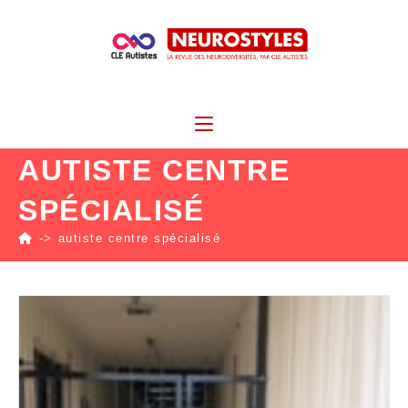
AUTISTE CENTRE
SPÉCIALISÉ
->
autiste centre spécialisé