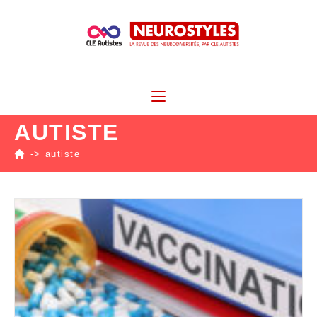
AUTISTE
->
autiste