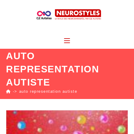
AUTO
REPRESENTATION
AUTISTE
->
auto representation autiste