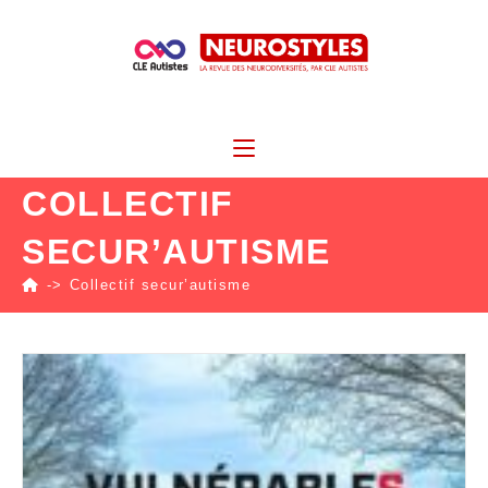
COLLECTIF
SECUR’AUTISME
->
Collectif secur’autisme