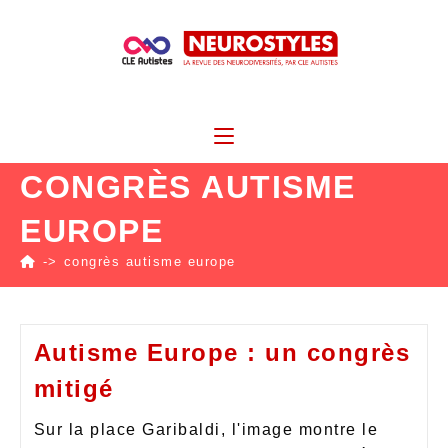
CONGRÈS AUTISME
EUROPE
->
congrès autisme europe
Autisme Europe : un congrès
mitigé
Sur la place Garibaldi, l'image montre le