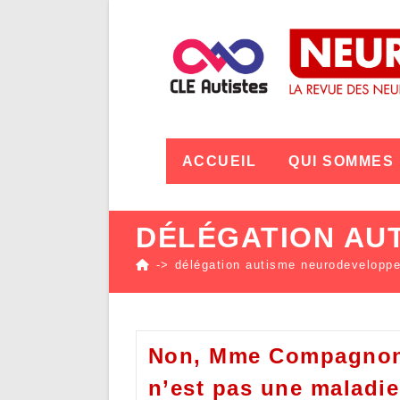
ACCUEIL
QUI SOMMES
DÉLÉGATION AU
->
délégation autisme neurodevelopp
Non, Mme Compagnon,
n’est pas une maladie 