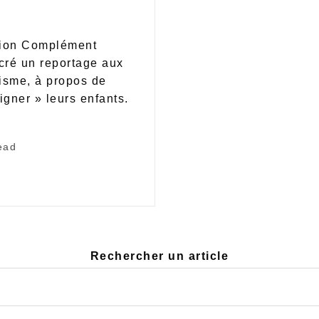
sion Complément
cré un reportage aux
tisme, à propos de
igner » leurs enfants.
ead
Rechercher un article