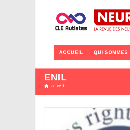
ACCUEIL
QUI SOMMES
ENIL
->
enil