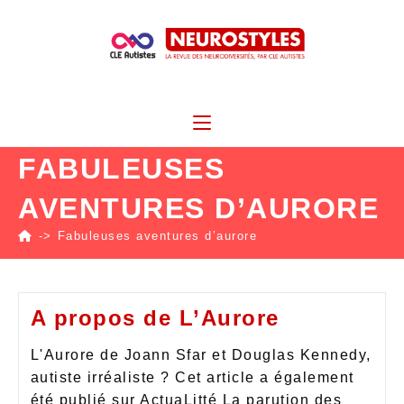
FABULEUSES
AVENTURES D’AURORE
->
Fabuleuses aventures d’aurore
A propos de L’Aurore
L'Aurore de Joann Sfar et Douglas Kennedy,
autiste irréaliste ? Cet article a également
été publié sur ActuaLitté La parution des