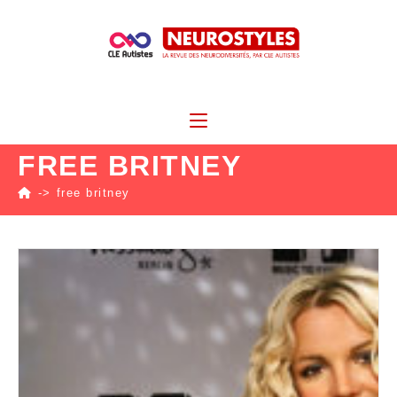
FREE BRITNEY
->
free britney