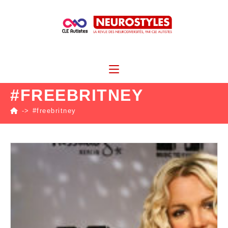
#FREEBRITNEY
->
#freebritney