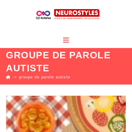
GROUPE DE PAROLE
AUTISTE
->
groupe de parole autiste