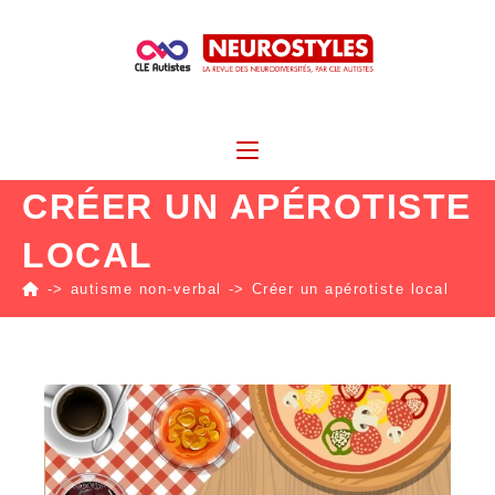
CRÉER UN APÉROTISTE
LOCAL
->
autisme non-verbal
->
Créer un apérotiste local