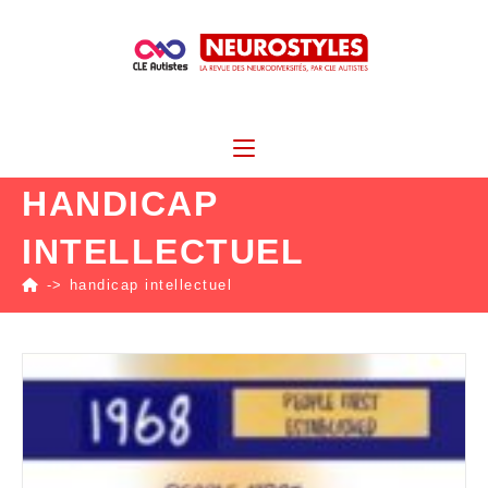
HANDICAP
INTELLECTUEL
->
handicap intellectuel