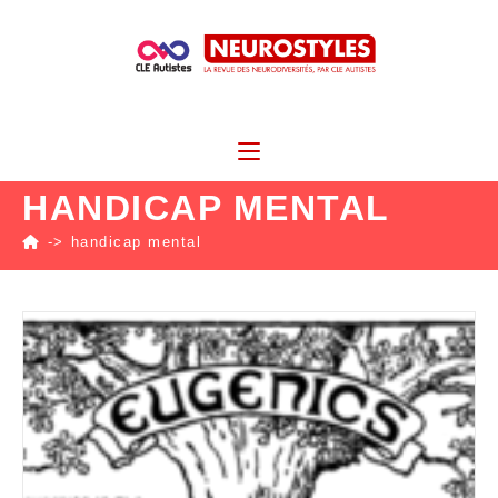
HANDICAP MENTAL
->
handicap mental