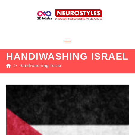
HANDIWASHING ISRAEL
->
Handiwashing Israel