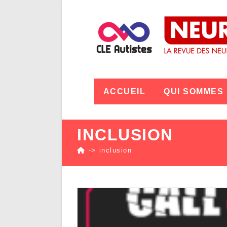
ACCUEIL
QUI SOMMES
INCLUSION
->
inclusion