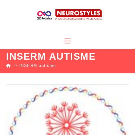
INSERM AUTISME
->
INSERM autisme