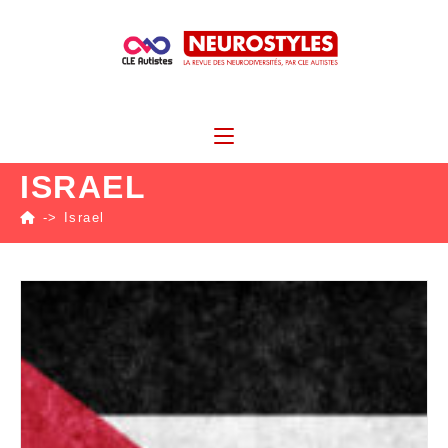
ISRAEL
->
Israel