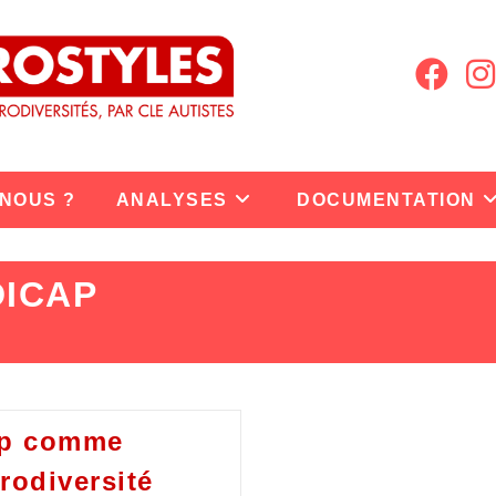
 NOUS ?
ANALYSES
DOCUMENTATION
DICAP
ap comme
rodiversité