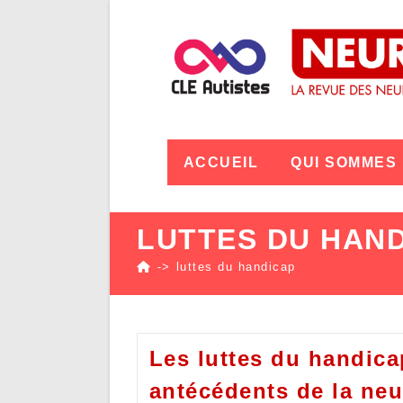
ACCUEIL
QUI SOMMES
LUTTES DU HAN
->
luttes du handicap
Les luttes du handic
antécédents de la neu