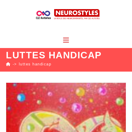
LUTTES HANDICAP
->
luttes handicap