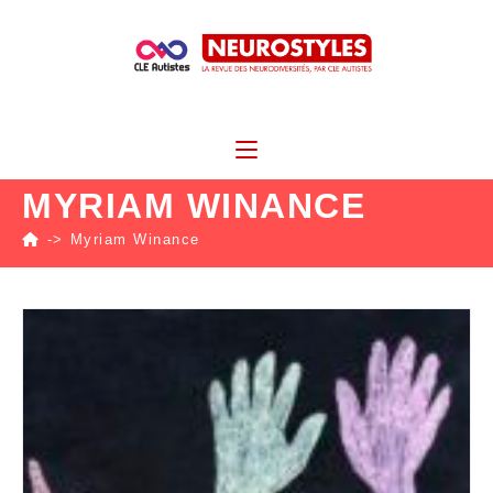
MYRIAM WINANCE
->
Myriam Winance