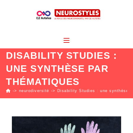
DISABILITY STUDIES :
UNE SYNTHÈSE PAR
THÉMATIQUES
->
neurodiversité
->
Disability Studies : une synthèse 