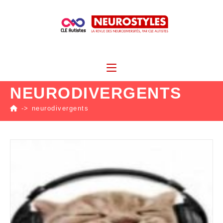
NEURODIVERGENTS
->
neurodivergents