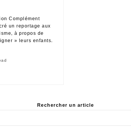
sion Complément
cré un reportage aux
tisme, à propos de
igner » leurs enfants.
ead
Rechercher un article