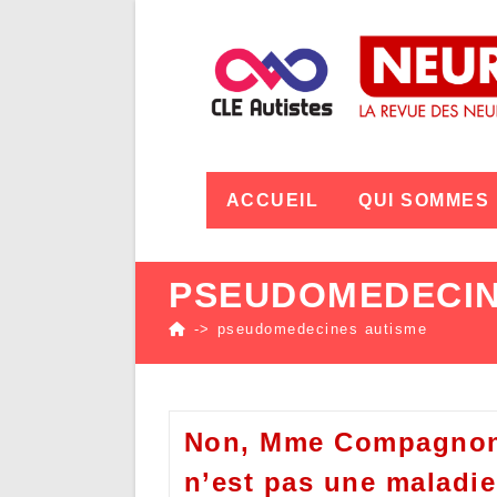
ACCUEIL
QUI SOMMES
PSEUDOMEDECIN
->
pseudomedecines autisme
Non, Mme Compagnon,
n’est pas une maladie 