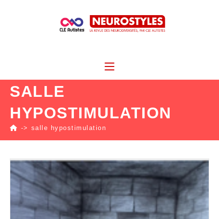
SALLE
HYPOSTIMULATION
->
salle hypostimulation