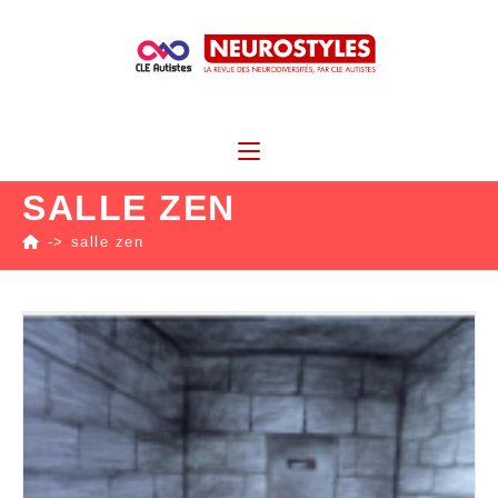
SALLE ZEN
->
salle zen