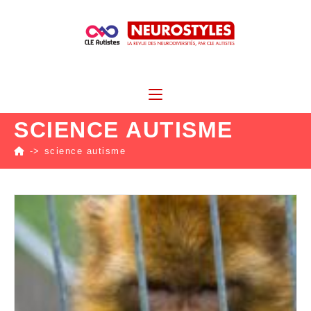
SCIENCE AUTISME
->
science autisme