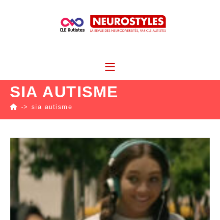
SIA AUTISME
->
sia autisme