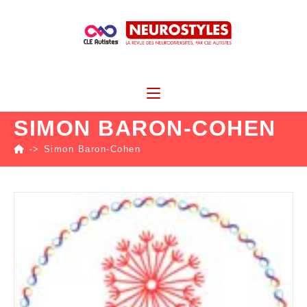
SIMON BARON-COHEN
->
Simon Baron-Cohen