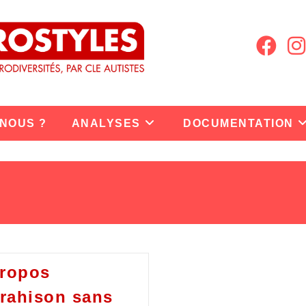
 NOUS ?
ANALYSES
DOCUMENTATION
propos
trahison sans