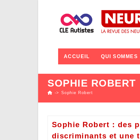
ACCUEIL
QUI SOMMES
SOPHIE ROBERT
->
Sophie Robert
Sophie Robert : des 
discriminants et une 