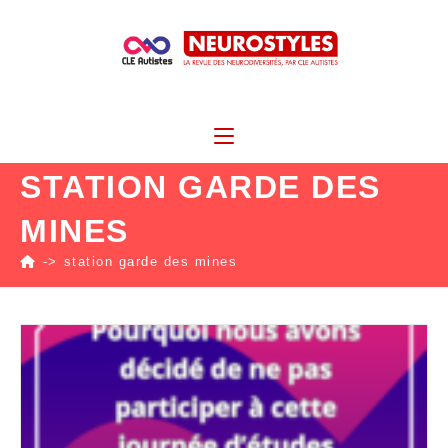
STATION GARDE DES
MINES
->
station garde des mines