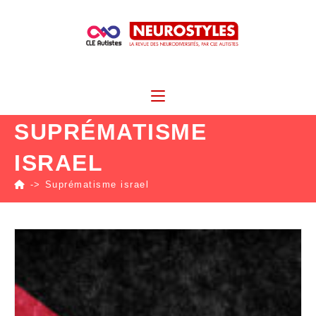
SUPRÉMATISME
ISRAEL
->
Suprématisme israel