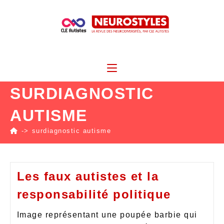
SURDIAGNOSTIC
AUTISME
->
surdiagnostic autisme
Les faux autistes et la
responsabilité politique
Image représentant une poupée barbie qui