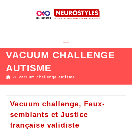
VACUUM CHALLENGE
AUTISME
->
vacuum challenge autisme
Vacuum challenge, Faux-
semblants et Justice
française validiste