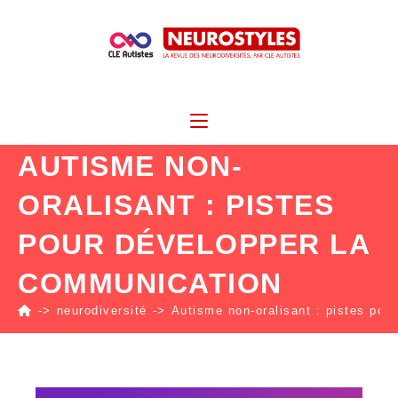
AUTISME NON-
ORALISANT : PISTES
POUR DÉVELOPPER LA
COMMUNICATION
->
neurodiversité
->
Autisme non-oralisant : pistes pou