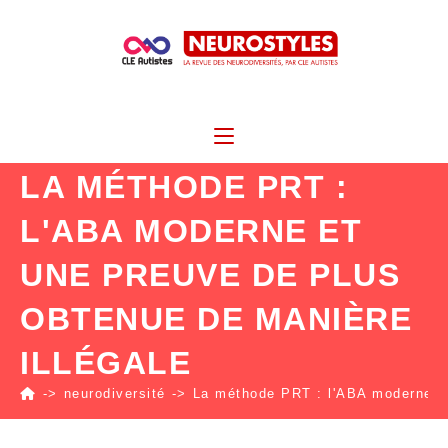
LA MÉTHODE PRT :
L'ABA MODERNE ET
UNE PREUVE DE PLUS
OBTENUE DE MANIÈRE
ILLÉGALE
->
neurodiversité
->
La méthode PRT : l'ABA moderne et