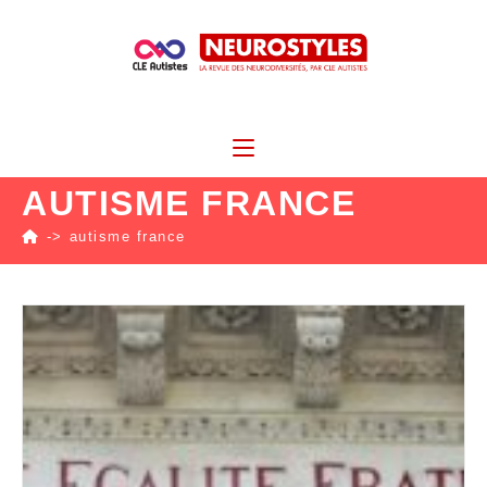
AUTISME FRANCE
->
autisme france