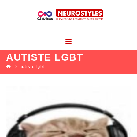
AUTISTE LGBT
->
autiste lgbt