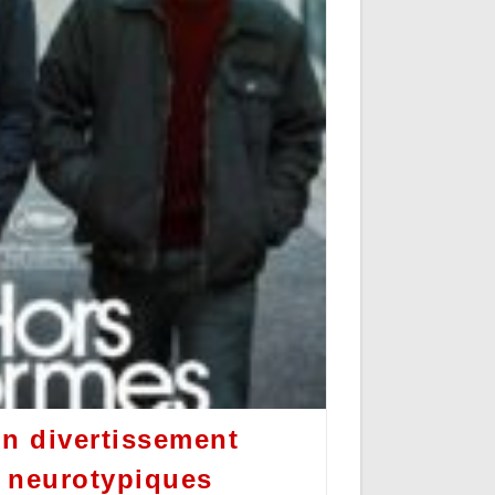
n divertissement
 neurotypiques