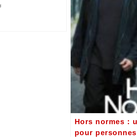
d
Hors normes : u
pour personnes