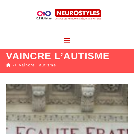
VAINCRE L’AUTISME
->
vaincre l’autisme