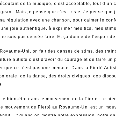
écoutant de la musique, c’est acceptable, tout d’un 
eant. Mais je pense que c’est triste. Je pense que j
ma régulation avec une chanson, pour calmer le confo
 une joie authentique, à exprimer mes tics, mes stim
 ne suis pas censée faire. Et ça donne de l’espoir de 
 Royaume-Uni, on fait des danses de stims, des train
ulture autiste c’est d’avoir du courage et de faire un
rer que ce n’est pas une menace. Dans la Fierté Autis
on orale, de la danse, des droits civiques, des discou
a.
, le bien-être dans le mouvement de la Fierté. Le bien
 Le mouvement de Fierté au Royaume-Uni est un mou
randit. Et quand on montre notre expression, notre da