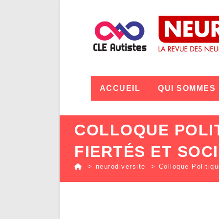
ACCUEIL
QUI SOMMES
COLLOQUE POLIT
FIERTÉS ET SOC
->
neurodiversité
->
Colloque Politiqu