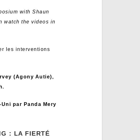
ymposium with Shaun
n watch the videos in
r les interventions
arvey (Agony Autie),
h.
e-Uni par Panda Mery
G : LA FIERTÉ