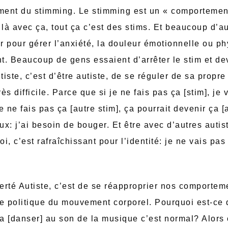
ement du stimming. Le stimming est un « comportemen
s là avec ça, tout ça c’est des stims. Et beaucoup d’a
 pour gérer l’anxiété, la douleur émotionnelle ou ph
. Beaucoup de gens essaient d’arrêter le stim et dev
tiste, c’est d’être autiste, de se réguler de sa propre
rès difficile. Parce que si je ne fais pas ça [stim], je 
je ne fais pas ça [autre stim], ça pourrait devenir ça [
x: j’ai besoin de bouger. Et être avec d’autres autis
 c’est rafraîchissant pour l’identité: je ne vais pa
ierté Autiste, c’est de se réapproprier nos comportem
e politique du mouvement corporel. Pourquoi est-ce q
a [danser] au son de la musique c’est normal? Alors