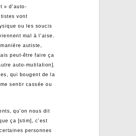
t » d’auto-
utistes vont
ysique ou les soucis
iennent mal à l’aise.
 manière autiste,
vais peut-être faire ça
autre auto-mutilation].
tes, qui bougent de la
s me sentir cassée ou
ents, qu’on nous dit
ue ça [stim], c’est
 certaines personnes