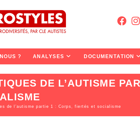
 NOUS ?
ANALYSES
DOCUMENTATION
IQUES DE L’AUTISME PART
IALISME
es de l’autisme partie 1 : Corps, fiertés et socialisme