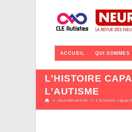
ACCUEIL
QUI SOMMES
L’HISTOIRE CAP
L’AUTISME
->
neurodiversité
->
L’histoire capaci