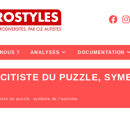
 NOUS ?
ANALYSES
DOCUMENTATION
ACITISTE DU PUZZLE, SYM
tiste du puzzle, symbole de l’autisme