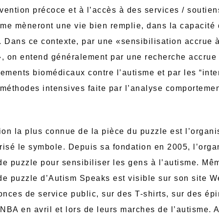
rvention précoce et à l’accès à des services / soutien
me mèneront une vie bien remplie, dans la capacité d
 Dans ce contexte, par une «sensibilisation accrue à
», on entend généralement par une recherche accrue
itements biomédicaux contre l’autisme et par les “int
 méthodes intensives faite par l’analyse comporteme
ation la plus connue de la pièce du puzzle est l’organ
isé le symbole. Depuis sa fondation en 2005, l’organi
e puzzle pour sensibiliser les gens à l’autisme. Mêm
de puzzle d’Autism Speaks est visible sur son site 
onces de service public, sur des T-shirts, sur des épi
 NBA en avril et lors de leurs marches de l’autisme.