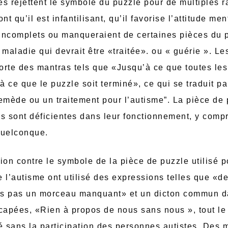
s rejettent le symbole du puzzle pour de multiples r
nt qu’il est infantilisant, qu’il favorise l’attitude me
t incomplets ou manqueraient de certaines pièces du 
aladie qui devrait être «traitée». ou « guérie ». Le
orte des mantras tels que «Jusqu’à ce que toutes les
 ce que le puzzle soit terminé», ce qui se traduit par
remède ou un traitement pour l’autisme”. La pièce de
s sont déficientes dans leur fonctionnement, y compri
uelconque.
ion contre le symbole de la pièce de puzzle utilisé p
 l’autisme ont utilisé des expressions telles que «d
is pas un morceau manquant» et un dicton commun 
apées, «Rien à propos de nous sans nous », tout le
é sans la participation des personnes autistes. Des m