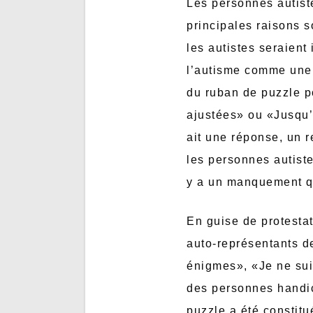
Les personnes autiste
principales raisons so
les autistes seraien
l’autisme comme une m
du ruban de puzzle p
ajustées» ou «Jusqu’à
ait une réponse, un 
les personnes autiste
y a un manquement q
En guise de protestat
auto-représentants de
énigmes», «Je ne su
des personnes handic
puzzle a été constitu