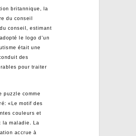
ion britannique, la
re du conseil
du conseil, estimant
 adopté le logo d’un
utisme était une
 conduit des
rables pour traiter
 de puzzle comme
ré: «Le motif des
entes couleurs et
c la maladie. La
sation accrue à