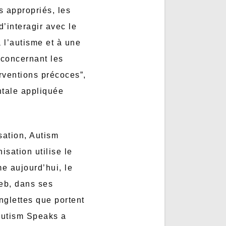
s appropriés, les
’interagir avec le
 l’autisme et à une
 concernant les
erventions précoces”,
ntale appliquée
isation, Autism
sation utilise le
e aujourd’hui, le
Web, dans ses
nglettes que portent
 Autism Speaks a