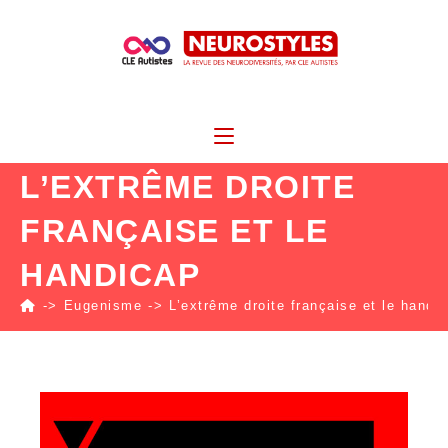
L’EXTRÊME DROITE
FRANÇAISE ET LE
HANDICAP
->
Eugenisme
->
L’extrême droite française et le handi