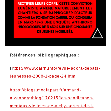
Références bibliographiques :
H
ttps://www.cairn.info/revue-agora-debats-
jeunesses-2008-1-page-24.htm
https://blogs.mediapart.fr/armand-
ajzenberg/blog/170215/les-handicapes-
mentaux-victimes-de-vichy-sortent-de-l-