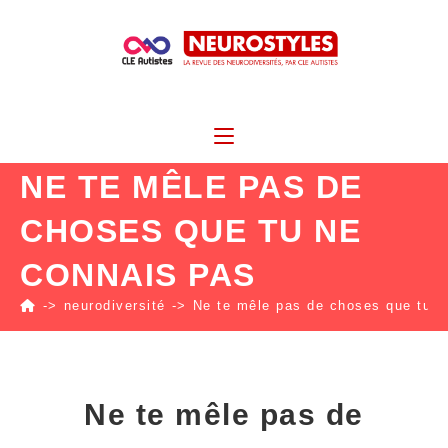
NE TE MÊLE PAS DE
CHOSES QUE TU NE
CONNAIS PAS
->
neurodiversité
->
Ne te mêle pas de choses que tu n
Ne te mêle pas de