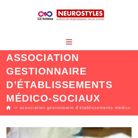
ASSOCIATION
GESTIONNAIRE
D’ÉTABLISSEMENTS
MÉDICO-SOCIAUX
->
association gestionnaire d’établissements médico-so