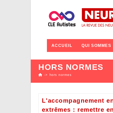
ACCUEIL
QUI SOMMES
HORS NORMES
->
hors normes
L'accompagnement en
extrêmes : remettre e