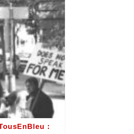
#TousEnBleu :