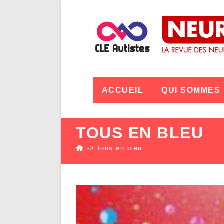
ACCUEIL
QUI SOMMES
TOUS EN BLEU
->
tous en bleu