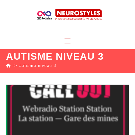
AUTISME NIVEAU 3
->
autisme niveau 3